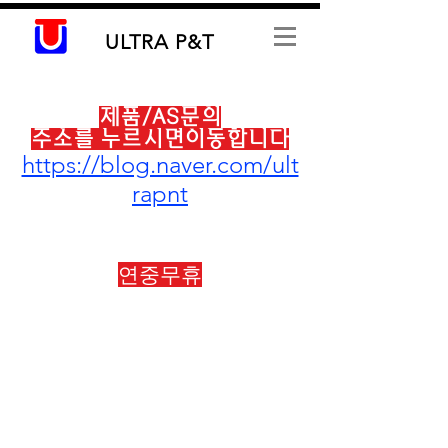
ULTRA
P&T
제품/AS문의
​​주소를 누르시면이동합니다
https://blog.naver.com/ult
rapnt
본사 :
031-573-4961
010-4824-4960
연중무휴​
​리버티펌프대리점
판매 및 AS 가능합니다.
​구매는
울트라피앤드티 (naver.com)