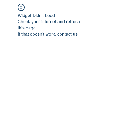
Widget Didn’t Load
Check your internet and refresh
this page.
If that doesn’t work, contact us.
ULTRA
P&T
경기도 남양주시 진건읍 사릉로 620번길 132
본사 Tel :
031-573-4961
ㅣFax :
031-573-4962
ㅣ
서울사무실 Tel :
02-6401-1600
​사업자등록번호:706-59-00218 대표자: 김 이 한
Email :
Ultrapnt@Daum.net