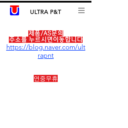
ULTRA
P&T
제품/AS문의
​​주소를 누르시면이동합니다
https://blog.naver.com/ult
rapnt
본사 :
031-573-4961
010-4824-4960
연중무휴​
​리버티펌프대리점
판매 및 AS 가능합니다.
​구매는
울트라피앤드티 (naver.com)